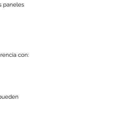
s paneles 
rencia con:
 pueden 