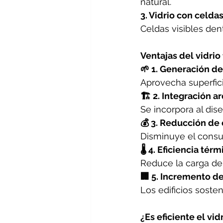
natural.
3. Vidrio con celda
Celdas visibles den
Ventajas del vidrio
🌱 1. Generación de
Aprovecha superfic
🏗️ 2. Integración a
Se incorpora al dise
💰 3. Reducción de
Disminuye el consum
🌡️ 4. Eficiencia térm
Reduce la carga de a
🏢 5. Incremento d
Los edificios soste
¿Es eficiente el vid