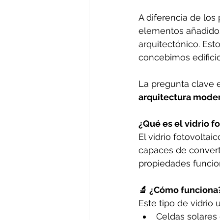
A diferencia de los
elementos añadidos,
arquitectónico. Est
concebimos edifici
La pregunta clave e
arquitectura mode
¿Qué es el vidrio f
El vidrio fotovolta
capaces de converti
propiedades funcion
🔬 ¿Cómo funciona
Este tipo de vidrio 
Celdas solares 