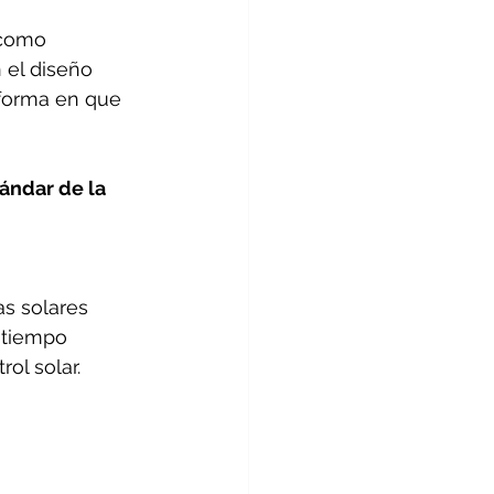
 como 
 el diseño 
 forma en que 
ándar de la 
as solares 
 tiempo 
ol solar.