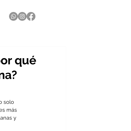
por qué
na?
o solo 
nes más 
tanas y 