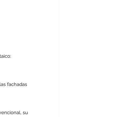
aico:
las fachadas 
vencional, su 