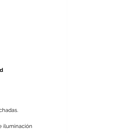
d 
achadas.
e iluminación 