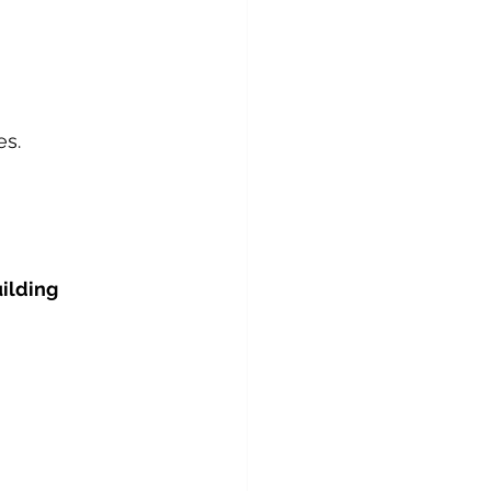
es.
ilding 