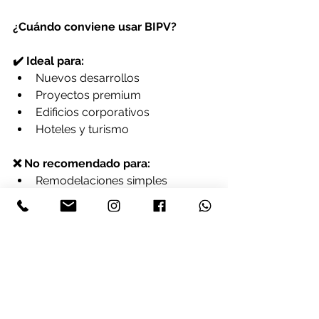
¿Cuándo conviene usar BIPV?
✔️ Ideal para:
Nuevos desarrollos
Proyectos premium
Edificios corporativos
Hoteles y turismo
❌ No recomendado para:
Remodelaciones simples
Proyectos con presupuesto 
limitado
Instalaciones temporales
Estrategia recomendada: enfoque 
híbrido
Los proyectos más eficientes 
combinan: